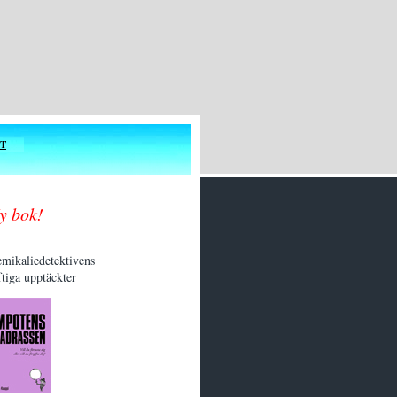
T
y bok!
mikaliedetektivens
ftiga upptäckter