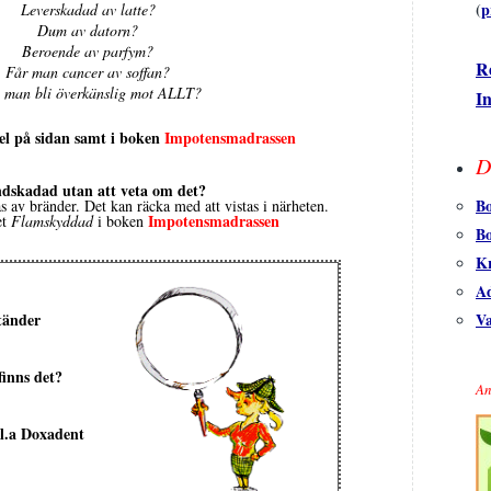
(
p
Leverskadad av latte?
Dum av datorn?
Beroende av parfym?
R
Får man cancer av soffan?
 man bli överkänslig mot ALLT?
In
kel på sidan samt i boken
Impotensmadrassen
D
dskadad utan att veta om det?
Bo
s av bränder. Det kan räcka med att vistas i närheten.
Impotensmadrassen
et
Flamskyddad
i boken
B
Kr
Ad
tänder
V
finns det?
An
bl.a Doxadent