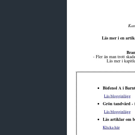
Kan
Läs mer i en arti
Bran
-
Fler än man trott skada
Läs mer i kapitl
Bisfenol A i Barn
Läs blogginlägg
Grön tandvård - 
Läs blogginlägg
Läs artiklar om 
Klicka här