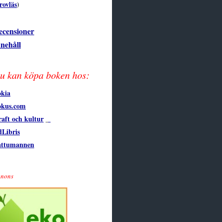
rovläs
)
ecensioner
nehåll
u kan köpa boken hos:
kia
okus.com
aft och kultur
Libris
attumannen
nons