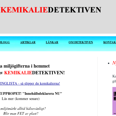
BLOGG
ARTIKLAR
LÄNKAR
OM DETEKTIVEN
KONTAK
N
ta miljögifterna i hemmet
av
KEMIKALIE
DETEKTIVEN!
Ke
gi
GLISTA - så slipper du kemikalierna!
PPROPET! "Innehållsdeklarera NU"
Läs mer (kommer senare)
 miljömärkt alltid hälsovänligt?
Blir man FET av plast?